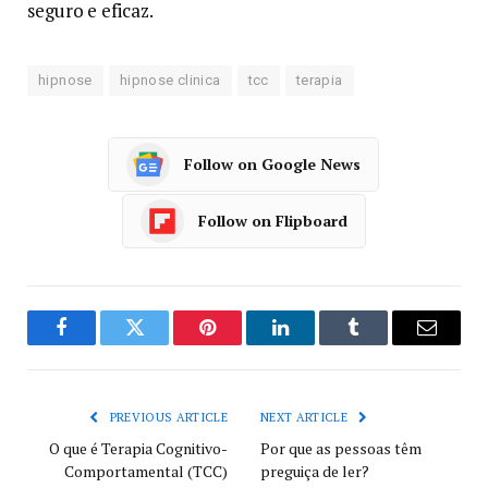
seguro e eficaz.
hipnose
hipnose clinica
tcc
terapia
Follow on Google News
Follow on Flipboard
Facebook
Twitter
Pinterest
LinkedIn
Tumblr
Email
PREVIOUS ARTICLE
NEXT ARTICLE
O que é Terapia Cognitivo-
Por que as pessoas têm
Comportamental (TCC)
preguiça de ler?