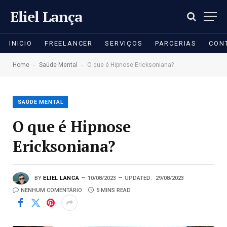
Eliel Lança
INICIO
FREELANCER
SERVIÇOS
PARCERIAS
CON
-
-
Home
Saúde Mental
O que é Hipnose Ericksoniana?
SAÚDE MENTAL
O que é Hipnose
Ericksoniana?
BY
ELIEL LANCA
10/08/2023
UPDATED:
29/08/2023
NENHUM COMENTÁRIO
5 MINS READ