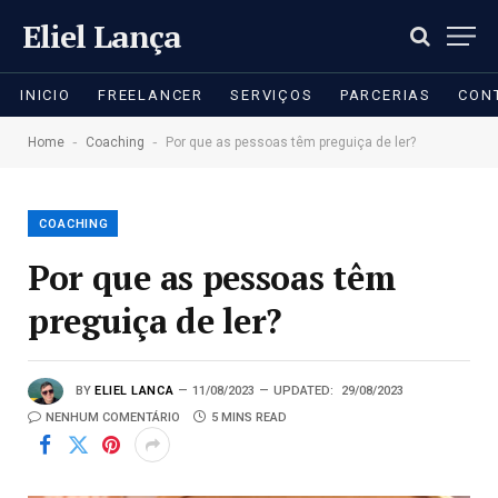
Eliel Lança
INICIO
FREELANCER
SERVIÇOS
PARCERIAS
CON
-
-
Home
Coaching
Por que as pessoas têm preguiça de ler?
COACHING
Por que as pessoas têm
preguiça de ler?
BY
ELIEL LANCA
11/08/2023
UPDATED:
29/08/2023
NENHUM COMENTÁRIO
5 MINS READ