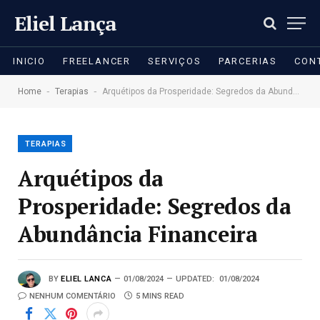
Eliel Lança
INICIO
FREELANCER
SERVIÇOS
PARCERIAS
CON
-
-
Home
Terapias
Arquétipos da Prosperidade: Segredos da Abundância Financeira
TERAPIAS
Arquétipos da
Prosperidade: Segredos da
Abundância Financeira
BY
ELIEL LANCA
01/08/2024
UPDATED:
01/08/2024
NENHUM COMENTÁRIO
5 MINS READ