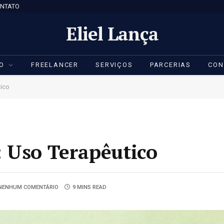
NTATO
Eliel Lança
IO
FREELANCER
SERVIÇOS
PARCERIAS
CON
tico
 Uso Terapêutico
NENHUM COMENTÁRIO
9 MINS READ