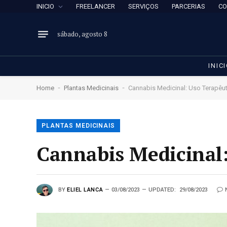
INICIO
FREELANCER
SERVIÇOS
PARCERIAS
CO
sábado, agosto 8
INIC
-
-
Home
Plantas Medicinais
Cannabis Medicinal: Uso Terapêu
PLANTAS MEDICINAIS
Cannabis Medicinal:
BY
ELIEL LANCA
03/08/2023
UPDATED:
29/08/2023