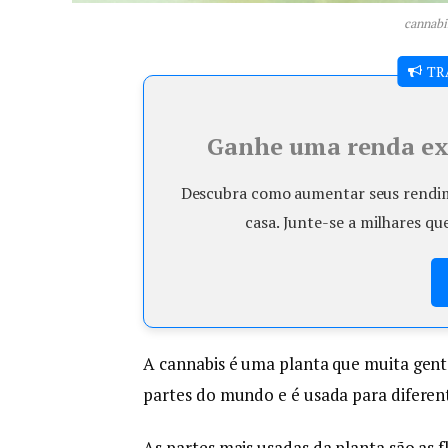
cannabi
TR
Ganhe uma renda ext
Descubra como aumentar seus rendime
casa. Junte-se a milhares qu
A cannabis é uma planta que muita gent
partes do mundo e é usada para diferent
As partes mais usadas da planta são as f