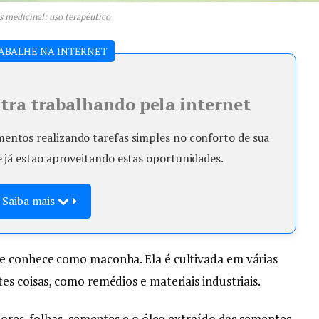
s medicinal: uso terapêutico
ABALHE NA INTERNET
ra trabalhando pela internet
ntos realizando tarefas simples no conforto de sua
e já estão aproveitando estas oportunidades.
Saiba mais
e conhece como maconha. Ela é cultivada em várias
es coisas, como remédios e materiais industriais.
lores, folhas, sementes e o óleo extraído das sementes.