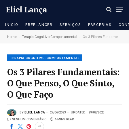
Eliel Lança
INICIO
FREELANCER
SERVIÇOS
PARCERIAS
CON
-
-
Home
Terapia Cognitivo-Comportamental
Os 3 Pilares Fundamentais: O Que Penso, O Que Sinto, O Que Faço
TERAPIA COGNITIVO-COMPORTAMENTAL
Os 3 Pilares Fundamentais:
O Que Penso, O Que Sinto,
O Que Faço
BY
ELIEL LANCA
27/06/2023
UPDATED:
29/08/2023
NENHUM COMENTÁRIO
6 MINS READ