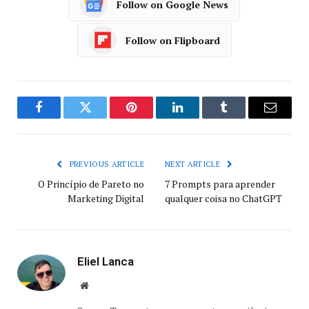
Follow on Google News
Follow on Flipboard
Facebook
Twitter
Pinterest
LinkedIn
Tumblr
Email
PREVIOUS ARTICLE
NEXT ARTICLE
O Princípio de Pareto no
7 Prompts para aprender
Marketing Digital
qualquer coisa no ChatGPT
Eliel Lanca
Website