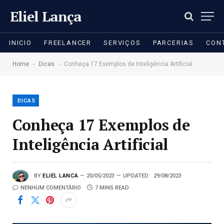
Eliel Lança
INICIO
FREELANCER
SERVIÇOS
PARCERIAS
CON
-
-
Home
Dicas
Conheça 17 Exemplos de Inteligência Artificial
DICAS
Conheça 17 Exemplos de
Inteligência Artificial
BY
ELIEL LANCA
20/05/2023
UPDATED:
29/08/2023
NENHUM COMENTÁRIO
7 MINS READ