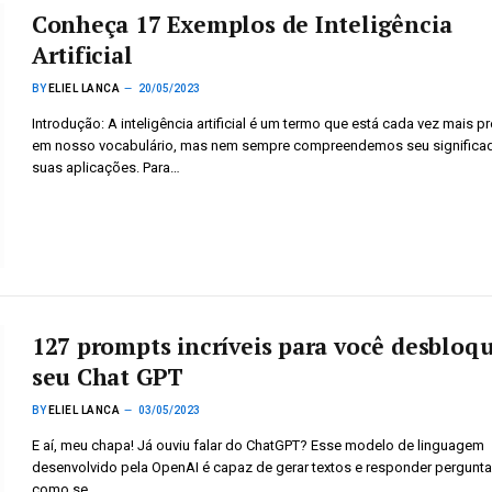
Conheça 17 Exemplos de Inteligência
Artificial
BY
ELIEL LANCA
20/05/2023
Introdução: A inteligência artificial é um termo que está cada vez mais p
em nosso vocabulário, mas nem sempre compreendemos seu significa
suas aplicações. Para…
127 prompts incríveis para você desbloq
seu Chat GPT
BY
ELIEL LANCA
03/05/2023
E aí, meu chapa! Já ouviu falar do ChatGPT? Esse modelo de linguagem
desenvolvido pela OpenAI é capaz de gerar textos e responder pergunt
como se…