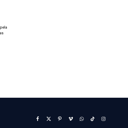
 pela
as
Facebook
X
Pinterest
Vimeo
WhatsApp
TikTok
Instagram
(Twitter)