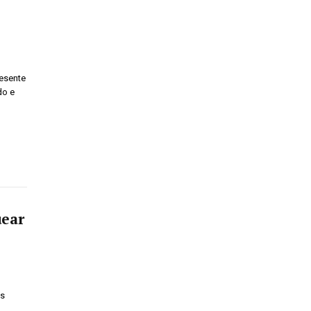
resente
do e
uear
as