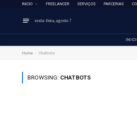
INICIO
FREELANCER
SERVIÇOS
PARCERIAS
CO
sexta-feira, agosto 7
INIC
-
Home
Chatbots
BROWSING:
CHATBOTS