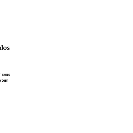
 dos
r seus
e tem