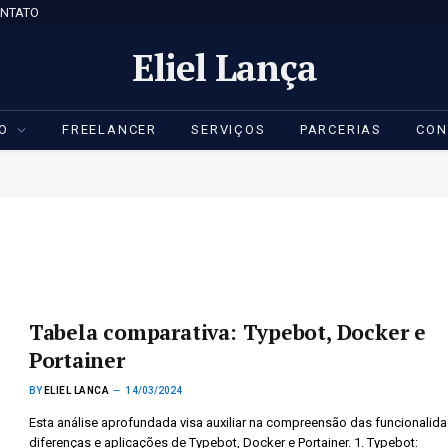
NTATO
Eliel Lança
IO
FREELANCER
SERVIÇOS
PARCERIAS
CON
Tabela comparativa: Typebot, Docker e
Portainer
BY
ELIEL LANCA
14/03/2024
Esta análise aprofundada visa auxiliar na compreensão das funcionalida
diferenças e aplicações de Typebot, Docker e Portainer. 1. Typebot: