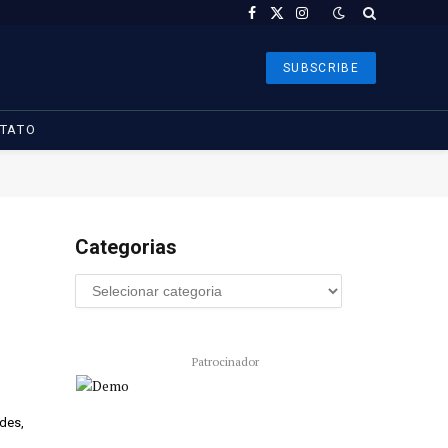
Facebook
X
Instagram
(Twitter)
SUBSCRIBE
TATO
Categorias
Patrocinador
des,