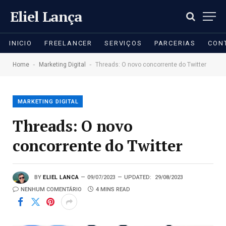
Eliel Lança
INICIO
FREELANCER
SERVIÇOS
PARCERIAS
CON
-
-
Home
Marketing Digital
Threads: O novo concorrente do Twitter
MARKETING DIGITAL
Threads: O novo
concorrente do Twitter
BY
ELIEL LANCA
09/07/2023
UPDATED:
29/08/2023
NENHUM COMENTÁRIO
4 MINS READ