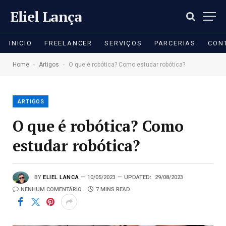
Eliel Lança
INICIO
FREELANCER
SERVIÇOS
PARCERIAS
CON
-
-
Home
Artigos
O que é robótica? Como estudar robótica?
ARTIGOS
O que é robótica? Como
estudar robótica?
BY
ELIEL LANCA
10/05/2023
UPDATED:
29/08/2023
NENHUM COMENTÁRIO
7 MINS READ