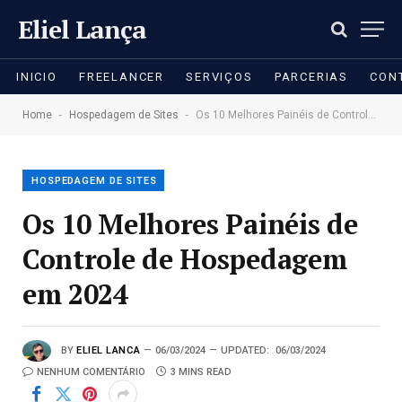
Eliel Lança
INICIO
FREELANCER
SERVIÇOS
PARCERIAS
CON
-
-
Home
Hospedagem de Sites
Os 10 Melhores Painéis de Controle de Hospedagem em 2024
HOSPEDAGEM DE SITES
Os 10 Melhores Painéis de
Controle de Hospedagem
em 2024
BY
ELIEL LANCA
06/03/2024
UPDATED:
06/03/2024
NENHUM COMENTÁRIO
3 MINS READ