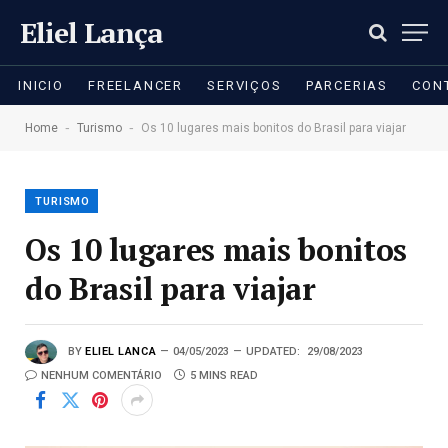
Eliel Lança
INICIO
FREELANCER
SERVIÇOS
PARCERIAS
CON
-
-
Home
Turismo
Os 10 lugares mais bonitos do Brasil para viajar
TURISMO
Os 10 lugares mais bonitos
do Brasil para viajar
BY
ELIEL LANCA
04/05/2023
UPDATED:
29/08/2023
NENHUM COMENTÁRIO
5 MINS READ