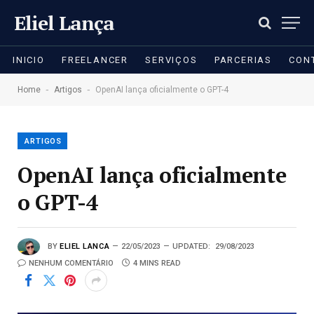
Eliel Lança
INICIO
FREELANCER
SERVIÇOS
PARCERIAS
CON
-
-
Home
Artigos
OpenAI lança oficialmente o GPT-4
ARTIGOS
OpenAI lança oficialmente
o GPT-4
BY
ELIEL LANCA
22/05/2023
UPDATED:
29/08/2023
NENHUM COMENTÁRIO
4 MINS READ