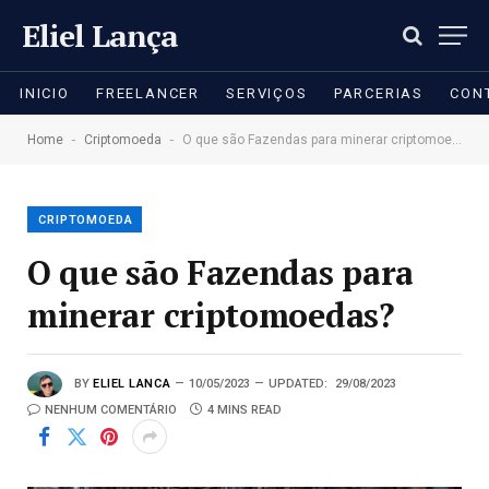
Eliel Lança
INICIO
FREELANCER
SERVIÇOS
PARCERIAS
CON
-
-
Home
Criptomoeda
O que são Fazendas para minerar criptomoedas?
CRIPTOMOEDA
O que são Fazendas para
minerar criptomoedas?
BY
ELIEL LANCA
10/05/2023
UPDATED:
29/08/2023
NENHUM COMENTÁRIO
4 MINS READ