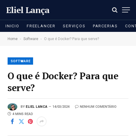
Eliel Lança
INICIO
FREELANCER
SERVIÇOS
PARCERIAS
CON
-
-
Home
Software
O que é Docker? Para que serve?
SOFTWARE
O que é Docker? Para que
serve?
BY
ELIEL LANCA
14/03/2024
NENHUM COMENTÁRIO
4 MINS READ