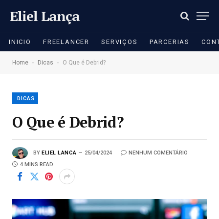
Eliel Lança
INICIO
FREELANCER
SERVIÇOS
PARCERIAS
CON
-
-
Home
Dicas
O Que é Debrid?
DICAS
O Que é Debrid?
BY
ELIEL LANCA
25/04/2024
NENHUM COMENTÁRIO
4 MINS READ