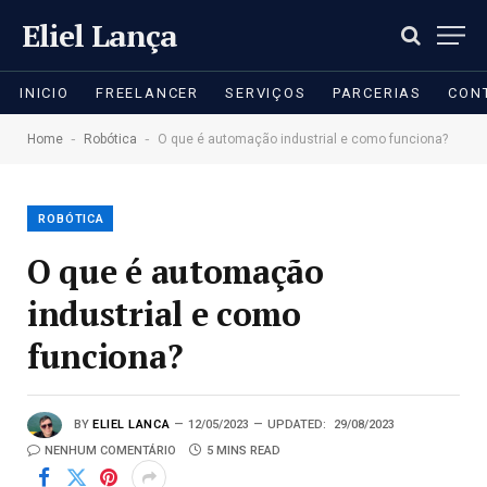
Eliel Lança
INICIO
FREELANCER
SERVIÇOS
PARCERIAS
CON
-
-
Home
Robótica
O que é automação industrial e como funciona?
ROBÓTICA
O que é automação
industrial e como
funciona?
BY
ELIEL LANCA
12/05/2023
UPDATED:
29/08/2023
NENHUM COMENTÁRIO
5 MINS READ