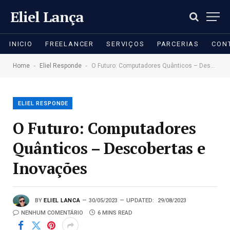
Eliel Lança
INICIO
FREELANCER
SERVIÇOS
PARCERIAS
CON
-
-
Home
Eliel Responde
O Futuro: Computadores Quânticos – Descobertas e Inovações
ELIEL RESPONDE
O Futuro: Computadores
Quânticos – Descobertas e
Inovações
BY
ELIEL LANCA
30/05/2023
UPDATED:
29/08/2023
NENHUM COMENTÁRIO
6 MINS READ