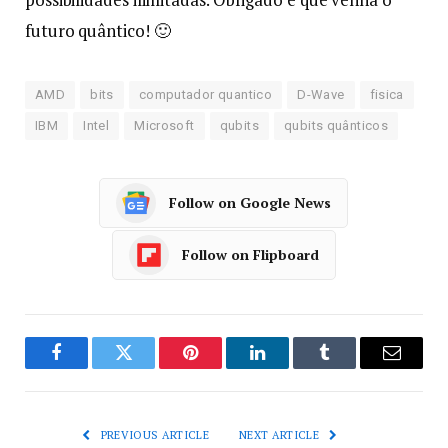
futuro quântico! 🙂
AMD
bits
computador quantico
D-Wave
fisica
IBM
Intel
Microsoft
qubits
qubits quânticos
Follow on Google News
Follow on Flipboard
Facebook
Twitter
Pinterest
LinkedIn
Tumblr
Email
PREVIOUS ARTICLE
NEXT ARTICLE