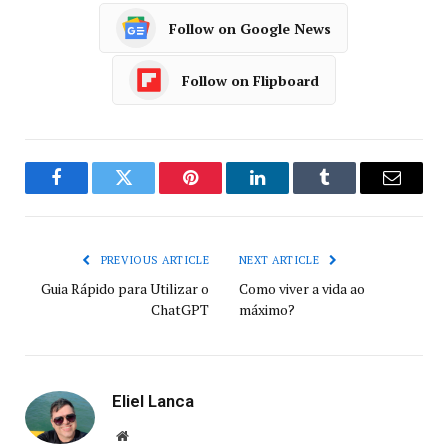
Follow on Google News
Follow on Flipboard
Facebook
Twitter
Pinterest
LinkedIn
Tumblr
Email
PREVIOUS ARTICLE
NEXT ARTICLE
Guia Rápido para Utilizar o
Como viver a vida ao
ChatGPT
máximo?
Eliel Lanca
Website