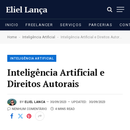
Eliel Lança
INICIO
FREELANCER
SERVIÇOS
PARCERIAS
CON
-
-
Home
Inteligência Artificial
Inteligência Artificial e Direitos Autorais
INTELIGÊNCIA ARTIFICIAL
Inteligência Artificial e
Direitos Autorais
BY
ELIEL LANCA
30/09/2023
UPDATED:
30/09/2023
NENHUM COMENTÁRIO
4 MINS READ