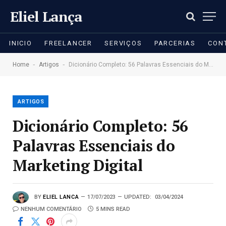
Eliel Lança
INICIO
FREELANCER
SERVIÇOS
PARCERIAS
CON
-
-
Home
Artigos
Dicionário Completo: 56 Palavras Essenciais do Marketing Digital
ARTIGOS
Dicionário Completo: 56
Palavras Essenciais do
Marketing Digital
BY
ELIEL LANCA
17/07/2023
UPDATED:
03/04/2024
NENHUM COMENTÁRIO
5 MINS READ