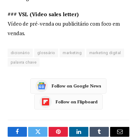
### VSL (Video sales letter)
Vídeo de pré-venda ou publicitário com foco em
vendas.
dicionário
glossário
marketing
marketing digital
palavra chave
Follow on Google News
Follow on Flipboard
Facebook
Twitter
Pinterest
LinkedIn
Tumblr
Email