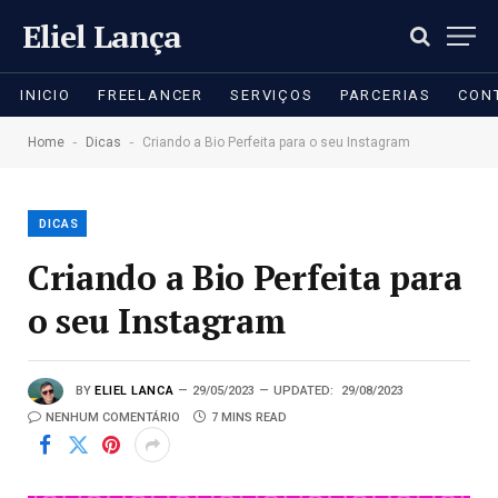
Eliel Lança
INICIO
FREELANCER
SERVIÇOS
PARCERIAS
CON
-
-
Home
Dicas
Criando a Bio Perfeita para o seu Instagram
DICAS
Criando a Bio Perfeita para
o seu Instagram
BY
ELIEL LANCA
29/05/2023
UPDATED:
29/08/2023
NENHUM COMENTÁRIO
7 MINS READ