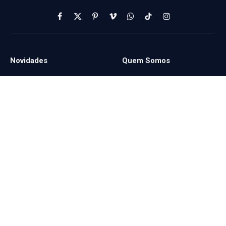
Facebook
X
Pinterest
Vimeo
WhatsApp
TikTok
Instagram
(Twitter)
Novidades
Quem Somos
-
-
Serviços
-
© 2024 Eugência Digital. Todos os direitos reservados. As
informações deste blog são meramente informativas e não substituem
a consulta a profissionais especializados.
Politica de Privacidade
Termos
Accessibilidade