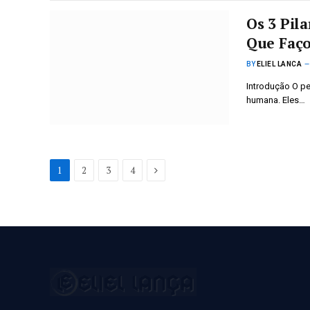
Os 3 Pil
Que Faç
BY
ELIEL LANCA
Introdução O p
humana. Eles…
Next
1
2
3
4