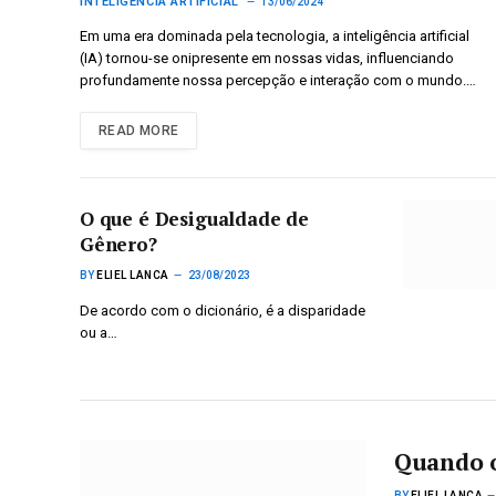
INTELIGÊNCIA ARTIFICIAL
13/06/2024
Em uma era dominada pela tecnologia, a inteligência artificial
(IA) tornou-se onipresente em nossas vidas, influenciando
profundamente nossa percepção e interação com o mundo.…
READ MORE
O que é Desigualdade de
Gênero?
BY
ELIEL LANCA
23/08/2023
De acordo com o dicionário, é a disparidade
ou a…
Quando o
BY
ELIEL LANCA