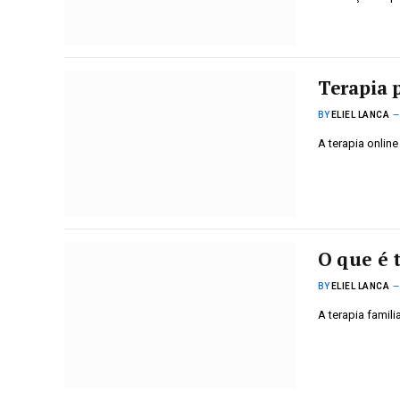
Terapia p
BY
ELIEL LANCA
A terapia online
O que é 
BY
ELIEL LANCA
A terapia famil