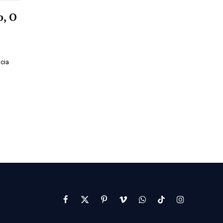
o, O
cia
Facebook
X
Pinterest
Vimeo
WhatsApp
TikTok
Instagram
(Twitter)