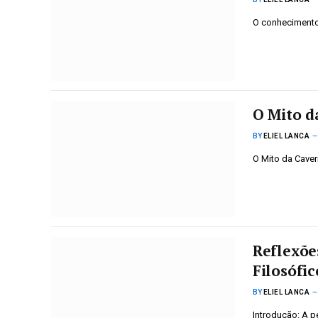
O conhecimento
O Mito d
BY
ELIEL LANCA
O Mito da Caver
Reflexõe
Filosófic
BY
ELIEL LANCA
Introdução: A p