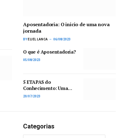
Aposentadoria: O inicio de uma nova
jornada
BY
ELIEL LANCA
06/08/2023
O que é Aposentadoria?
05/08/2023
5 ETAPAS do
Conhecimento: Uma
Jornada para o Sucesso
20/07/2023
Categorias