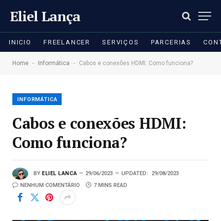
Eliel Lança
INICIO
FREELANCER
SERVIÇOS
PARCERIAS
CON
-
-
Home
Informática
Cabos e conexões HDMI: Como funciona?
INFORMÁTICA
Cabos e conexões HDMI:
Como funciona?
BY
ELIEL LANCA
29/06/2023
UPDATED:
29/08/2023
NENHUM COMENTÁRIO
7 MINS READ