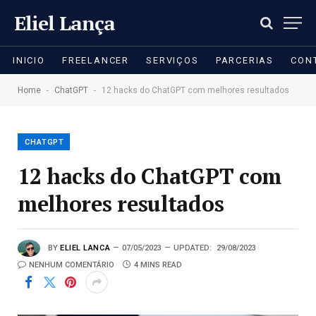
Eliel Lança
INICIO
FREELANCER
SERVIÇOS
PARCERIAS
CON
-
-
Home
ChatGPT
12 hacks do ChatGPT com melhores resultados
CHATGPT
12 hacks do ChatGPT com
melhores resultados
BY
ELIEL LANCA
07/05/2023
UPDATED:
29/08/2023
NENHUM COMENTÁRIO
4 MINS READ