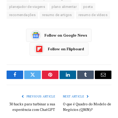
planejador de viagens
plano alimentar
poeta
recomendações
resumo de artigos
resumo de vídeos
Follow on Google News
Follow on Flipboard
Facebook
Twitter
Pinterest
LinkedIn
Tumblr
Email
PREVIOUS ARTICLE
NEXT ARTICLE
30 hacks para turbinar a sua
O que é Quadro do Modelo de
experiência com ChatGPT
Negócios (QMN)?