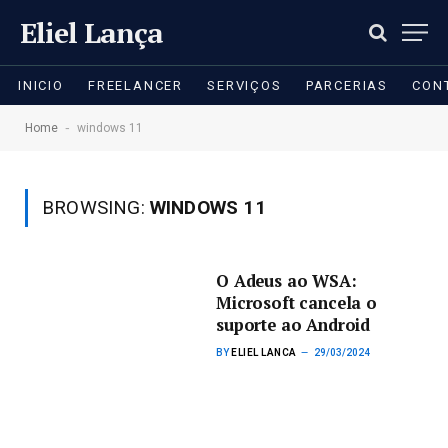
Eliel Lança
INICIO
FREELANCER
SERVIÇOS
PARCERIAS
CON
-
Home
windows 11
BROWSING:
WINDOWS 11
O Adeus ao WSA:
Microsoft cancela o
suporte ao Android
BY
ELIEL LANCA
29/03/2024