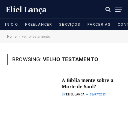
Eliel Lança
INICIO
FREELANCER
SERVIÇOS
PARCERIAS
CON
-
Home
velho testamento
BROWSING:
VELHO TESTAMENTO
A Bíblia mente sobre a
Morte de Saul?
BY
ELIEL LANCA
28/07/2023