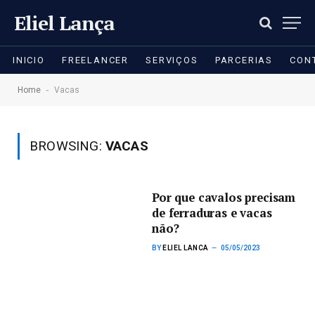
Eliel Lança
INICIO
FREELANCER
SERVIÇOS
PARCERIAS
CON
-
Home
Vacas
BROWSING:
VACAS
Por que cavalos precisam
de ferraduras e vacas
não?
BY
ELIEL LANCA
05/05/2023