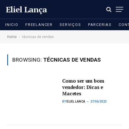
Eliel Lança
INICIO
FREELANCER
SERVIÇOS
PARCERIAS
CON
-
Home
técnicas de vendas
BROWSING:
TÉCNICAS DE VENDAS
Como ser um bom
vendedor: Dicas e
Macetes
BY
ELIEL LANCA
27/06/2023