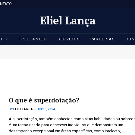
NTATO
Eliel Lança
IO
FREELANCER
SERVIÇOS
PARCERIAS
CON
O que é superdotação?
BY
ELIEL LANCA
08/03/2024
A superdotação, também conhecida como altas habilidades ou sobred
é um termo usado para descrever indivíduos que demonstram um
desempenho excepcional em áreas específicas, como intelecto,…