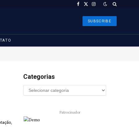
Facebook
X
Instagram
(Twitter)
SUBSCRIBE
TATO
Categorias
Patrocinador
otação,