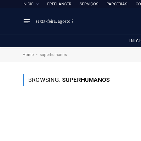
INICIO
FREELANCER
SERVIÇOS
PARCERIAS
CO
sexta-feira, agosto 7
INIC
-
Home
superhumanos
BROWSING:
SUPERHUMANOS