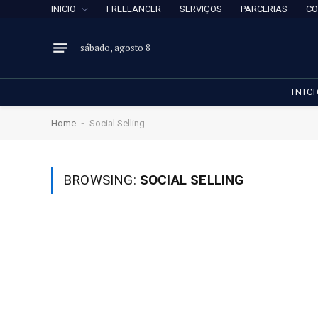
INICIO
FREELANCER
SERVIÇOS
PARCERIAS
CO
sábado, agosto 8
INIC
-
Home
Social Selling
BROWSING:
SOCIAL SELLING