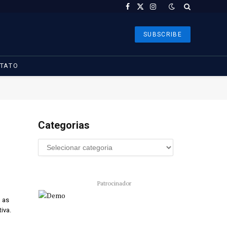
Facebook
X
Instagram
(Twitter)
SUBSCRIBE
TATO
Categorias
Patrocinador
 as
iva.