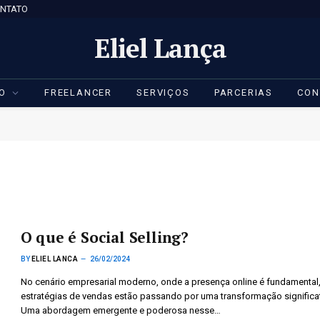
NTATO
Eliel Lança
IO
FREELANCER
SERVIÇOS
PARCERIAS
CON
O que é Social Selling?
BY
ELIEL LANCA
26/02/2024
No cenário empresarial moderno, onde a presença online é fundamental,
estratégias de vendas estão passando por uma transformação significat
Uma abordagem emergente e poderosa nesse…