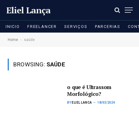
Eliel Lança
INICIO
FREELANCER
SERVIÇOS
PARCERIAS
CON
-
Home
saúde
BROWSING:
SAÚDE
o que é Ultrassom
Morfológico?
BY
ELIEL LANCA
18/03/2024