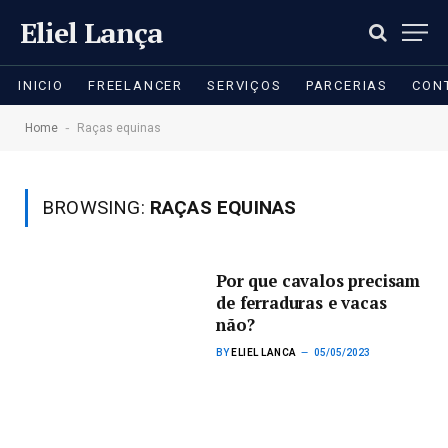
Eliel Lança
INICIO
FREELANCER
SERVIÇOS
PARCERIAS
CON
-
Home
Raças equinas
BROWSING:
RAÇAS EQUINAS
Por que cavalos precisam
de ferraduras e vacas
não?
BY
ELIEL LANCA
05/05/2023