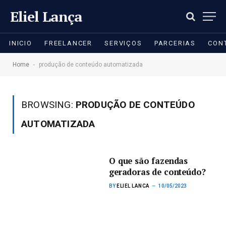
Eliel Lança
INICIO
FREELANCER
SERVIÇOS
PARCERIAS
CON
-
Home
produção de conteúdo automatizada
BROWSING:
PRODUÇÃO DE CONTEÚDO
AUTOMATIZADA
O que são fazendas
geradoras de conteúdo?
BY
ELIEL LANCA
10/05/2023