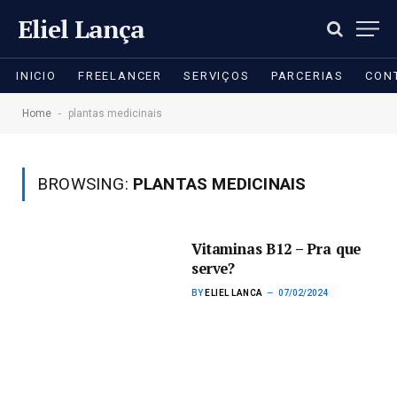
Eliel Lança
INICIO
FREELANCER
SERVIÇOS
PARCERIAS
CON
-
Home
plantas medicinais
BROWSING:
PLANTAS MEDICINAIS
Vitaminas B12 – Pra que
serve?
BY
ELIEL LANCA
07/02/2024