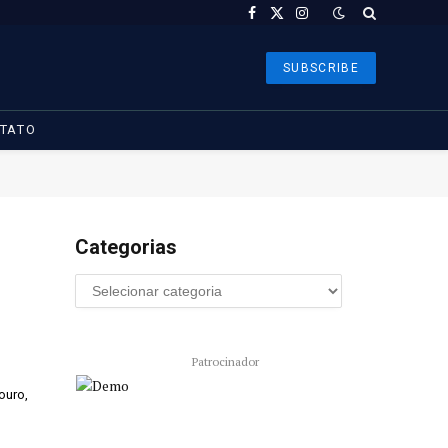
Facebook
X
Instagram
(Twitter)
SUBSCRIBE
TATO
Categorias
Patrocinador
ouro,