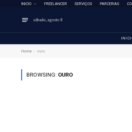
INICIO
FREELANCER
SERVIÇOS
PARCERIAS
CO
sábado, agosto 8
INIC
-
Home
ouro
BROWSING:
OURO