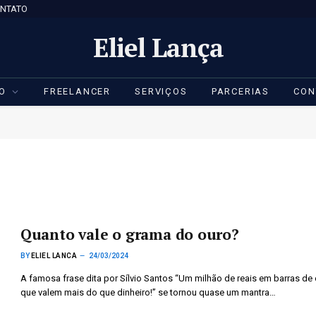
NTATO
Eliel Lança
IO
FREELANCER
SERVIÇOS
PARCERIAS
CON
Quanto vale o grama do ouro?
BY
ELIEL LANCA
24/03/2024
A famosa frase dita por Sílvio Santos “Um milhão de reais em barras de 
que valem mais do que dinheiro!” se tornou quase um mantra…