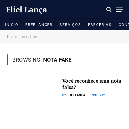
Eliel Lança
INICIO
FREELANCER
SERVIÇOS
PARCERIAS
CON
-
Home
nota fake
BROWSING:
NOTA FAKE
Você reconhece uma nota
falsa?
BY
ELIEL LANCA
19/05/2023