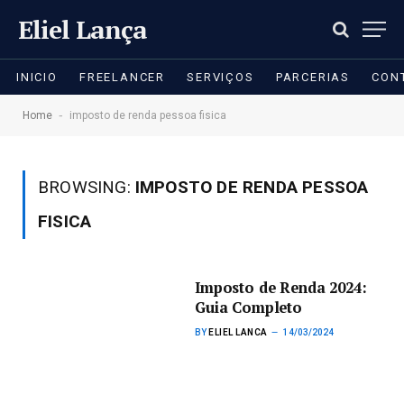
Eliel Lança
INICIO
FREELANCER
SERVIÇOS
PARCERIAS
CON
-
Home
imposto de renda pessoa fisica
BROWSING:
IMPOSTO DE RENDA PESSOA
FISICA
Imposto de Renda 2024:
Guia Completo
BY
ELIEL LANCA
14/03/2024