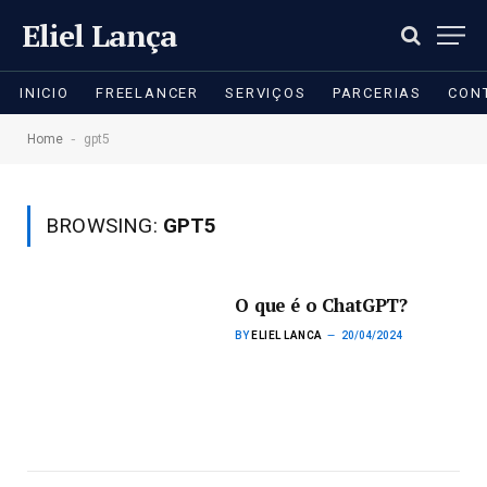
Eliel Lança
INICIO
FREELANCER
SERVIÇOS
PARCERIAS
CON
-
Home
gpt5
BROWSING:
GPT5
O que é o ChatGPT?
BY
ELIEL LANCA
20/04/2024