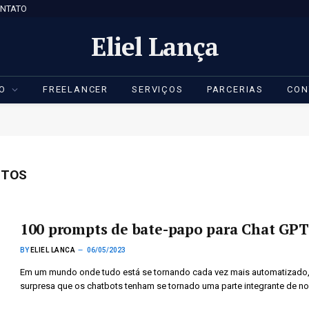
NTATO
Eliel Lança
IO
FREELANCER
SERVIÇOS
PARCERIAS
CON
ETOS
100 prompts de bate-papo para Chat GPT
BY
ELIEL LANCA
06/05/2023
Em um mundo onde tudo está se tornando cada vez mais automatizado,
surpresa que os chatbots tenham se tornado uma parte integrante de n