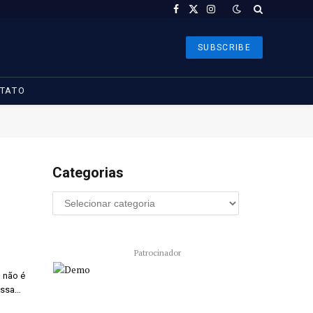
Facebook
X
Instagram
(Twitter)
SUBSCRIBE
TATO
Categorias
Patrocinador
 não é
ossa…