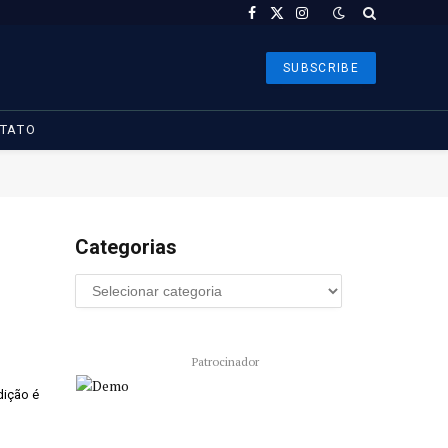
Facebook
X
Instagram
(Twitter)
SUBSCRIBE
TATO
Categorias
Patrocinador
dição é