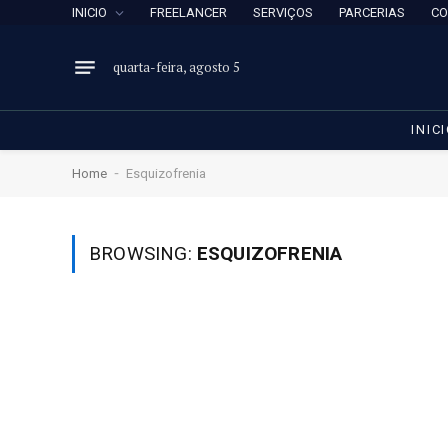
INICIO
FREELANCER
SERVIÇOS
PARCERIAS
CO
quarta-feira, agosto 5
INIC
-
Home
Esquizofrenia
BROWSING:
ESQUIZOFRENIA