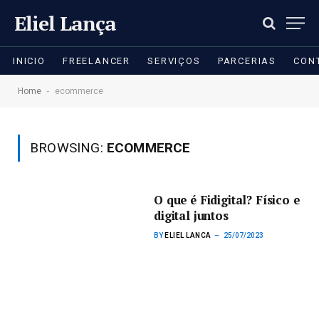
Eliel Lança
INICIO
FREELANCER
SERVIÇOS
PARCERIAS
CON
-
Home
ecommerce
BROWSING:
ECOMMERCE
O que é Fidigital? Físico e
digital juntos
BY
ELIEL LANCA
25/07/2023