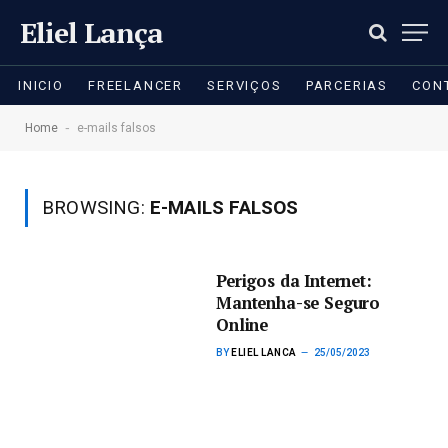
Eliel Lança
INICIO
FREELANCER
SERVIÇOS
PARCERIAS
CON
-
Home
e-mails falsos
BROWSING:
E-MAILS FALSOS
Perigos da Internet:
Mantenha-se Seguro
Online
BY
ELIEL LANCA
25/05/2023