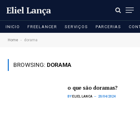
Eliel Lança
INICIO
FREELANCER
SERVIÇOS
PARCERIAS
CON
-
Home
dorama
BROWSING:
DORAMA
o que são doramas?
BY
ELIEL LANCA
20/04/2024