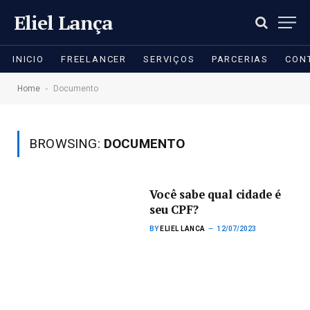
Eliel Lança
INICIO
FREELANCER
SERVIÇOS
PARCERIAS
CON
-
Home
Documento
BROWSING:
DOCUMENTO
Você sabe qual cidade é
seu CPF?
BY
ELIEL LANCA
12/07/2023