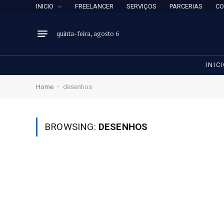
INICIO
FREELANCER
SERVIÇOS
PARCERIAS
CO
quinta-feira, agosto 6
INIC
-
Home
desenhos
BROWSING:
DESENHOS