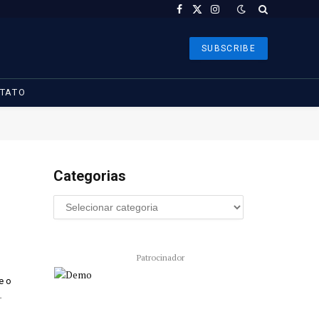
Facebook
X
Instagram
(Twitter)
SUBSCRIBE
TATO
Categorias
Patrocinador
e o
…