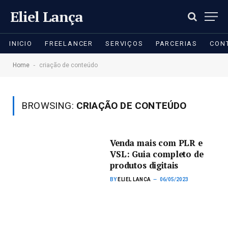
Eliel Lança
INICIO
FREELANCER
SERVIÇOS
PARCERIAS
CON
-
Home
criação de conteúdo
BROWSING:
CRIAÇÃO DE CONTEÚDO
Venda mais com PLR e
VSL: Guia completo de
produtos digitais
BY
ELIEL LANCA
06/05/2023