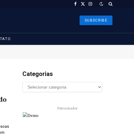
Facebook
X
Instagram
(Twitter)
SUBSCRIBE
TATO
Categorias
do
Patrocinador
ssoas
com