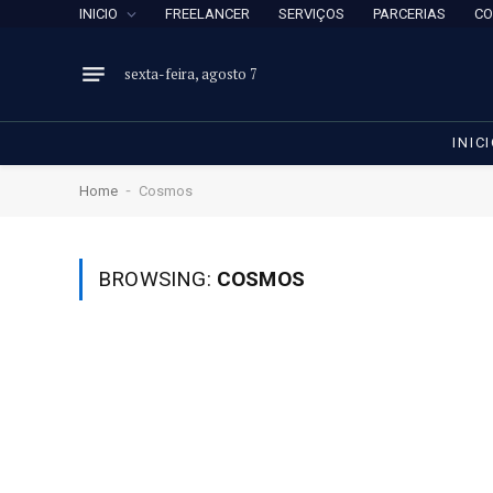
INICIO
FREELANCER
SERVIÇOS
PARCERIAS
CO
sexta-feira, agosto 7
INIC
-
Home
Cosmos
BROWSING:
COSMOS