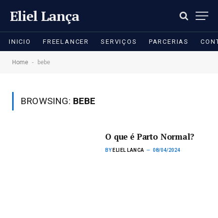
Eliel Lança
INICIO
FREELANCER
SERVIÇOS
PARCERIAS
CON
-
Home
bebe
BROWSING:
BEBE
O que é Parto Normal?
BY
ELIEL LANCA
08/04/2024