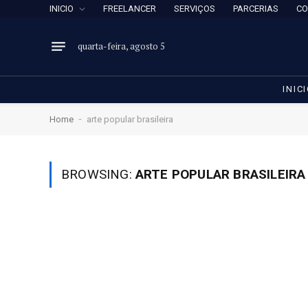
INICIO
FREELANCER
SERVIÇOS
PARCERIAS
CO
quarta-feira, agosto 5
INIC
-
Home
arte popular brasileira
BROWSING:
ARTE POPULAR BRASILEIRA