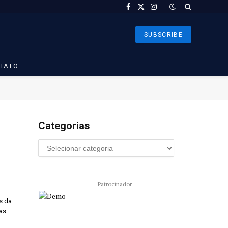
Facebook
X
Instagram
(Twitter)
SUBSCRIBE
TATO
Categorias
Patrocinador
es da
as