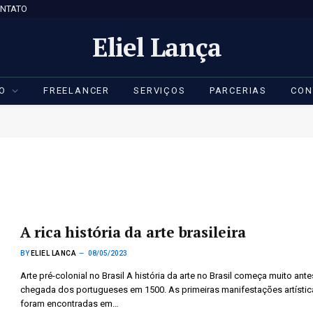
NTATO
Eliel Lança
IO
FREELANCER
SERVIÇOS
PARCERIAS
CON
A rica história da arte brasileira
BY
ELIEL LANCA
08/05/2023
Arte pré-colonial no Brasil A história da arte no Brasil começa muito ant
chegada dos portugueses em 1500. As primeiras manifestações artístic
foram encontradas em…