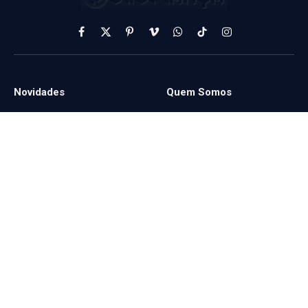
Facebook
X
Pinterest
Vimeo
WhatsApp
TikTok
Instagram
(Twitter)
Novidades
Quem Somos
-
-
Serviços
-
© 2024 Eugência Digital. Todos os direitos reservados. As
informações deste blog são meramente informativas e não substituem
a consulta a profissionais especializados.
Politica de Privacidade
Termos
Accessibilidade